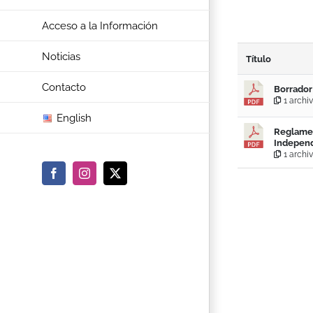
Acceso a la Información
Noticias
Título
Contacto
Borrador
1 archiv
English
Reglamen
Independ
1 archiv
Facebook
Instagram
X