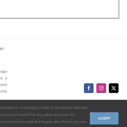
del
uedan
co a
carse
Facebook
Instagram
X
 está
esentation or warranty is made or should be inferred
d cannot be trusted for any other purpose. No
nes y
ACCEPT
 circumstances shall the Puerto Rico Public Service