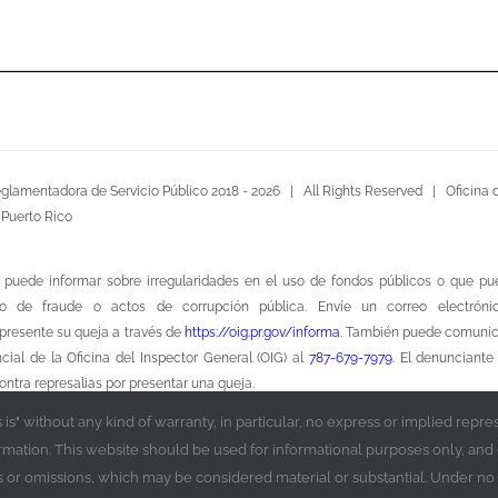
glamentadora de Servicio Público 2018 -
2026 | All Rights Reserved |
Oficina 
 Puerto Rico
 puede informar sobre irregularidades en el uso de fondos públicos o que p
ito de fraude o actos de corrupción pública. Envíe un correo electróni
presente su queja a través de
https://oig.pr.gov/informa
. También puede comuni
ncial de la Oficina del Inspector General (OIG) al
787-679-7979
. El denunciante
contra represalias por presentar una queja.
is" without any kind of warranty, in particular, no express or implied repr
information. This website should be used for informational purposes only, an
 Transparencia Pública
para solicitar acceso a la información, recibir notificacio
ors or omissions, which may be considered material or substantial. Under no
orma segura y transparente, conforme a la Ley 141-2019