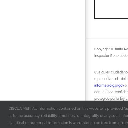
Copyright © Junta Re
Inspector General de
Cualquier ciudadano
representar el del
informa@oig.pr.gov
o 
con la línea confide
protegido por la ley 
DISCLAIMER! All information contained on this website is provided "as 
as to the accuracy, reliability, timeliness or integrality of any such 
Acceda al
Portal de
statistical or numerical information is warranted to be free from err
dar seguimiento de f