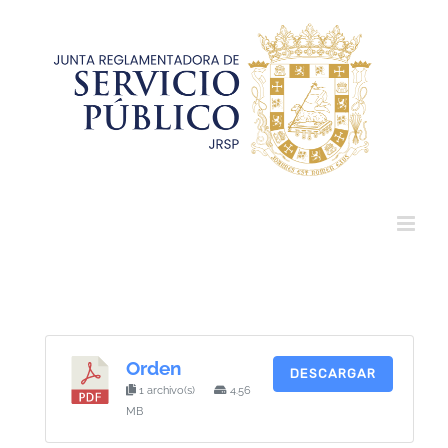
Saltar
al
contenido
Orden
DESCARGAR
1 archivo(s)
4.56
MB