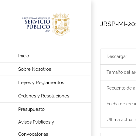
Saltar
al
contenido
JRSP-MI-201
Inicio
Descargar
Sobre Nosotros
Tamaño del ar
Leyes y Reglamentos
Recuento de a
Órdenes y Resoluciones
Fecha de crea
Presupuesto
Última actuali
Avisos Públicos y
Convocatorias