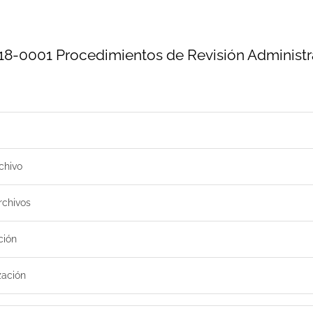
8-0001 Procedimientos de Revisión Administr
chivo
rchivos
ción
zación