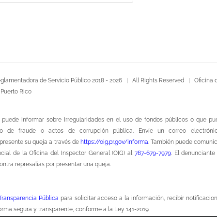
glamentadora de Servicio Público 2018 -
2026 | All Rights Reserved |
Oficina 
 Puerto Rico
 puede informar sobre irregularidades en el uso de fondos públicos o que p
ito de fraude o actos de corrupción pública. Envíe un correo electróni
presente su queja a través de
https://oig.pr.gov/informa
. También puede comuni
ncial de la Oficina del Inspector General (OIG) al
787-679-7979
. El denunciante
contra represalias por presentar una queja.
 Transparencia Pública
para solicitar acceso a la información, recibir notificacio
orma segura y transparente, conforme a la Ley 141-2019