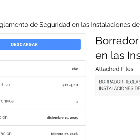
glamento de Seguridad en las Instalaciones de
Borrador
DESCARGAR
en las In
Attached Files
282
BORRADOR REGLAM
chivo
422.43 KB
INSTALACIONES DE 
rchivos
1
ción
diciembre 15, 2025
zación
febrero 27, 2026