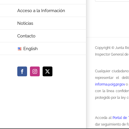
Acceso a la Información
Noticias
Contacto
Copyright © Junta Re
English
Inspector General de
Cualquier ciudadano
Facebook
Instagram
X
representar el del
informa@oig.pr.gov
o 
con la línea confide
protegido por la ley 
Acceda al
Portal de
dar seguimiento de f