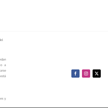
del
uedan
co a
carse
Facebook
Instagram
X
 está
nes y